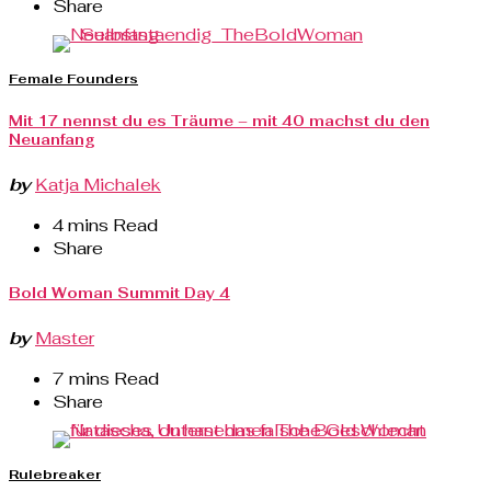
Share
Female Founders
Mit 17 nennst du es Träume – mit 40 machst du den
Neuanfang
by
Katja Michalek
4 mins Read
Share
Bold Woman Summit Day 4
by
Master
7 mins Read
Share
Rulebreaker