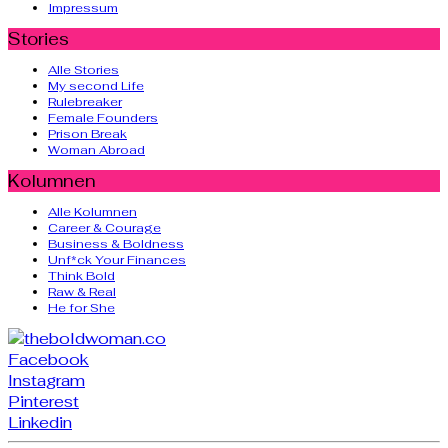
Impressum
Stories
Alle Stories
My second Life
Rulebreaker
Female Founders
Prison Break
Woman Abroad
Kolumnen
Alle Kolumnen
Career & Courage
Business & Boldness
Unf*ck Your Finances
Think Bold
Raw & Real
He for She
Facebook
Instagram
Pinterest
Linkedin