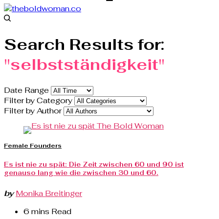
Search Results for:
"selbstständigkeit"
Date Range
Filter by Category
Filter by Author
Female Founders
Es ist nie zu spät: Die Zeit zwischen 60 und 90 ist
genauso lang wie die zwischen 30 und 60.
by
Monika Breitinger
6 mins Read