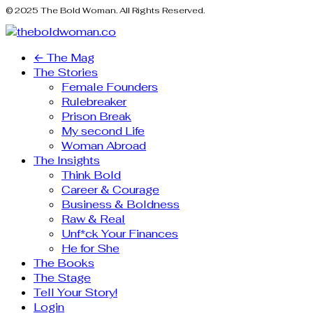
© 2025 The Bold Woman. All Rights Reserved.
← The Mag
The Stories
Female Founders
Rulebreaker
Prison Break
My second Life
Woman Abroad
The Insights
Think Bold
Career & Courage
Business & Boldness
Raw & Real
Unf*ck Your Finances
He for She
The Books
The Stage
Tell Your Story!
Login