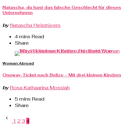
Natascha, du hast das falsche Geschlecht für dieses
Unternehmen
by
Natascha Heistrüvers
4 mins Read
Share
Woman Abroad
Oneway-Ticket nach Belize – Mit drei kleinen Kindern
by
Rosa Kathaarina Mossiah
5 mins Read
Share
Posts
1
2
3
4
pagination