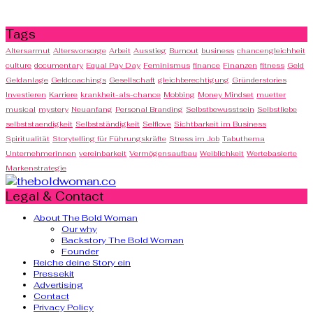
Tags
Altersarmut
Altersvorsorge
Arbeit
Ausstieg
Burnout
business
chancengleichheit
culture
documentary
Equal Pay Day
Feminismus
finance
Finanzen
fitness
Geld
Geldanlage
Geldcoachings
Gesellschaft
gleichberechtigung
Gründerstories
Investieren
Karriere
krankheit-als-chance
Mobbing
Money Mindset
muetter
musical
mystery
Neuanfang
Personal Branding
Selbstbewusstsein
Selbstliebe
selbststaendigkeit
Selbstständigkeit
Selflove
Sichtbarkeit im Business
Spiritualität
Storytelling für Führungskräfte
Stress im Job
Tabuthema
Unternehmerinnen
vereinbarkeit
Vermögensaufbau
Weiblichkeit
Wertebasierte
Markenstrategie
Legal & Contact
About The Bold Woman
Our why
Backstory The Bold Woman
Founder
Reiche deine Story ein
Pressekit
Advertising
Contact
Privacy Policy