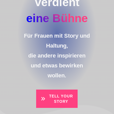
verdient
eine Bühne
Für Frauen mit Story und
Haltung,
die andere inspirieren
und etwas bewirken
wollen.
TELL YOUR
STORY