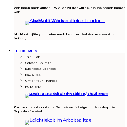
Von innen nach außen – Wie ich zu der wurde, die ich schon immer
war
Als Minderjährige alleine nach London. Und das war nur der
Anfang.
The Insights
Think Bold
Career & Courage
Business & Boldness
Raw & Real
Unf*ck Your Finances
He for She
7 Anzeichen, dass deine Selbstzweifel eigentlich verkappte
Superkräfte sind