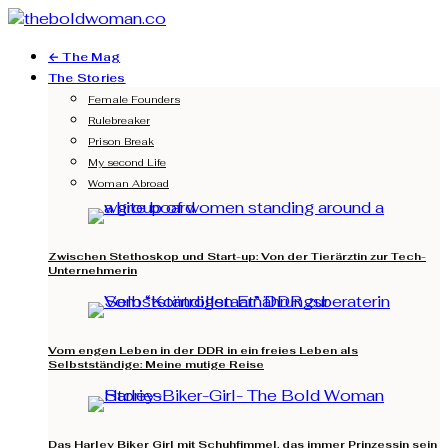
← The Mag
The Stories
Female Founders
Rulebreaker
Prison Break
My second Life
Woman Abroad
Zwischen Stethoskop und Start-up: Von der Tierärztin zur Tech-
Unternehmerin
Vom engen Leben in der DDR in ein freies Leben als
Selbstständige: Meine mutige Reise
Das Harley Biker Girl mit Schuhfimmel, das immer Prinzessin sein