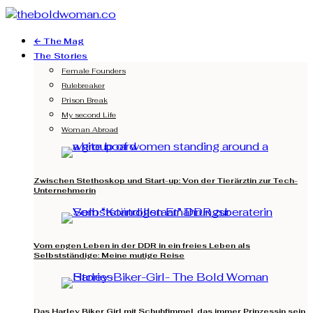
← The Mag
The Stories
Female Founders
Rulebreaker
Prison Break
My second Life
Woman Abroad
Zwischen Stethoskop und Start-up: Von der Tierärztin zur Tech-
Unternehmerin
Vom engen Leben in der DDR in ein freies Leben als
Selbstständige: Meine mutige Reise
Das Harley Biker Girl mit Schuhfimmel, das immer Prinzessin sein