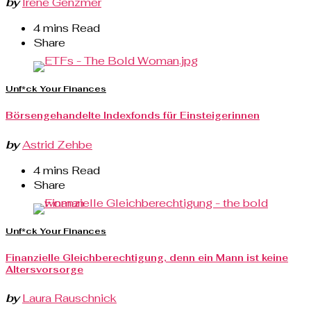
by
Irene Genzmer
4 mins Read
Share
Unf*ck Your Finances
Börsengehandelte Indexfonds für Einsteigerinnen
by
Astrid Zehbe
4 mins Read
Share
Unf*ck Your Finances
Finanzielle Gleichberechtigung, denn ein Mann ist keine
Altersvorsorge
by
Laura Rauschnick