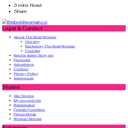
3 mins Read
Share
Legal & Contact
About The Bold Woman
Our why
Backstory The Bold Woman
Founder
Reiche deine Story ein
Pressekit
Advertising
Contact
Privacy Policy
Impressum
Stories
Alle Stories
My second Life
Rulebreaker
Female Founders
Prison Break
Woman Abroad
Kolumnen