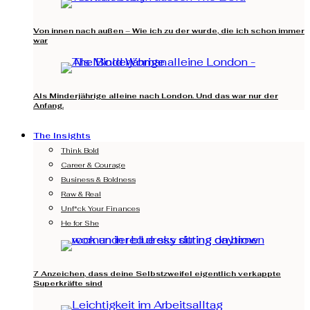
Von innen nach außen – Wie ich zu der wurde, die ich schon immer
war
Als Minderjährige alleine nach London. Und das war nur der
Anfang.
The Insights
Think Bold
Career & Courage
Business & Boldness
Raw & Real
Unf*ck Your Finances
He for She
7 Anzeichen, dass deine Selbstzweifel eigentlich verkappte
Superkräfte sind