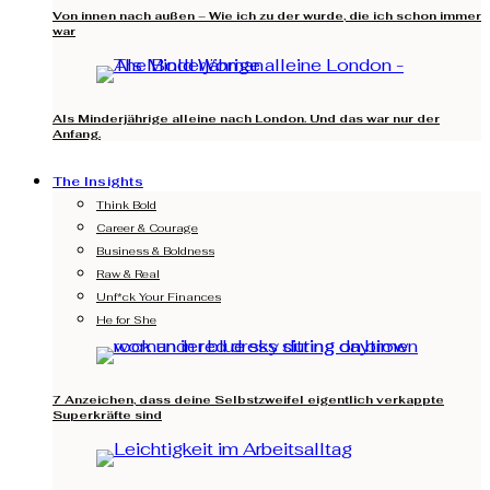
Von innen nach außen – Wie ich zu der wurde, die ich schon immer
war
Als Minderjährige alleine nach London. Und das war nur der
Anfang.
The Insights
Think Bold
Career & Courage
Business & Boldness
Raw & Real
Unf*ck Your Finances
He for She
7 Anzeichen, dass deine Selbstzweifel eigentlich verkappte
Superkräfte sind