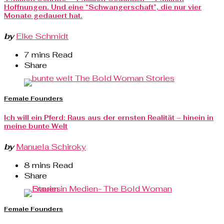
Hoffnungen. Und eine “Schwangerschaft”, die nur vier
Monate gedauert hat.
by
Elke Schmidt
7 mins Read
Share
Female Founders
Ich will ein Pferd: Raus aus der ernsten Realität – hinein in
meine bunte Welt
by
Manuela Schiroky
8 mins Read
Share
Female Founders