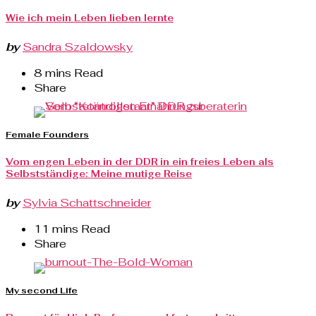
Wie ich mein Leben lieben lernte
by
Sandra Szaldowsky
8 mins Read
Share
Female Founders
Vom engen Leben in der DDR in ein freies Leben als
Selbstständige: Meine mutige Reise
by
Sylvia Schattschneider
11 mins Read
Share
My second Life