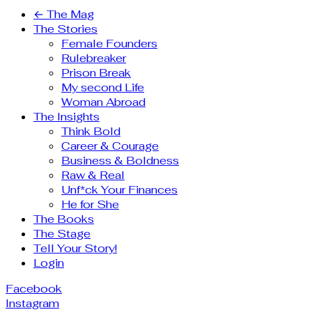
← The Mag
The Stories
Female Founders
Rulebreaker
Prison Break
My second Life
Woman Abroad
The Insights
Think Bold
Career & Courage
Business & Boldness
Raw & Real
Unf*ck Your Finances
He for She
The Books
The Stage
Tell Your Story!
Login
Facebook
Instagram