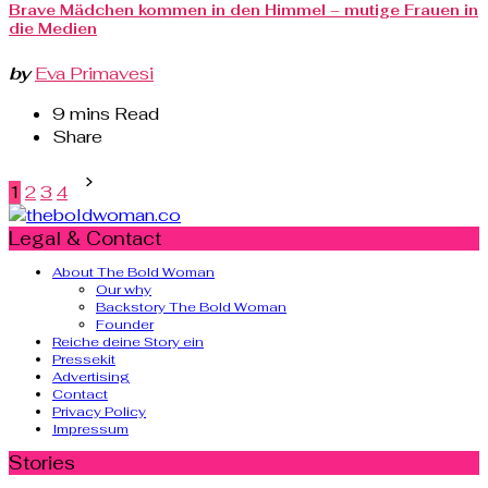
Brave Mädchen kommen in den Himmel – mutige Frauen in
die Medien
by
Eva Primavesi
9 mins Read
Share
Posts
1
2
3
4
pagination
Legal & Contact
About The Bold Woman
Our why
Backstory The Bold Woman
Founder
Reiche deine Story ein
Pressekit
Advertising
Contact
Privacy Policy
Impressum
Stories