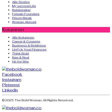
Alle Stories
My second Life
Rulebreaker
Female Founders
Prison Break
Woman Abroad
Kolumnen
Alle Kolumnen
Career & Courage
Business & Boldness
Unf*ck Your Finances
Think Bold
Raw & Real
He for She
Facebook
Instagram
Pinterest
Linkedin
© 2025 The Bold Woman. All Rights Reserved.