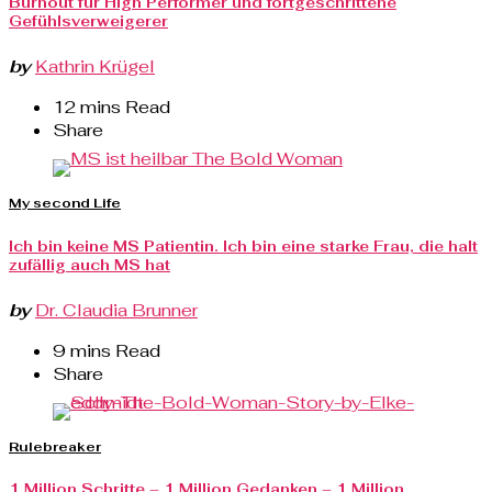
Burnout für High Performer und fortgeschrittene
Gefühlsverweigerer
by
Kathrin Krügel
12 mins Read
Share
My second Life
Ich bin keine MS Patientin. Ich bin eine starke Frau, die halt
zufällig auch MS hat
by
Dr. Claudia Brunner
9 mins Read
Share
Rulebreaker
1 Million Schritte – 1 Million Gedanken – 1 Million