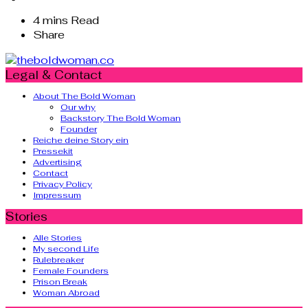
4 mins Read
Share
Legal & Contact
About The Bold Woman
Our why
Backstory The Bold Woman
Founder
Reiche deine Story ein
Pressekit
Advertising
Contact
Privacy Policy
Impressum
Stories
Alle Stories
My second Life
Rulebreaker
Female Founders
Prison Break
Woman Abroad