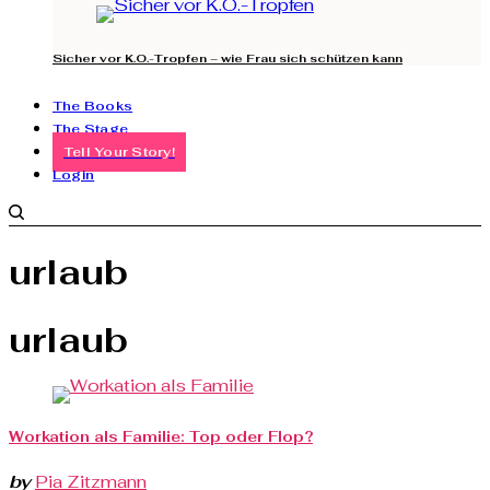
Sicher vor K.O.-Tropfen – wie Frau sich schützen kann
The Books
The Stage
Tell Your Story!
Login
urlaub
urlaub
Workation als Familie: Top oder Flop?
by
Pia Zitzmann