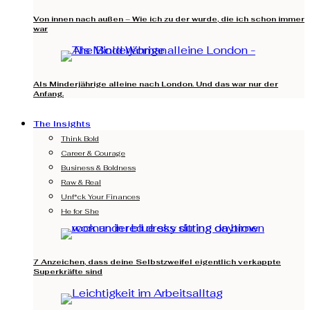
Von innen nach außen – Wie ich zu der wurde, die ich schon immer
war
Als Minderjährige alleine nach London. Und das war nur der
Anfang.
The Insights
Think Bold
Career & Courage
Business & Boldness
Raw & Real
Unf*ck Your Finances
He for She
7 Anzeichen, dass deine Selbstzweifel eigentlich verkappte
Superkräfte sind