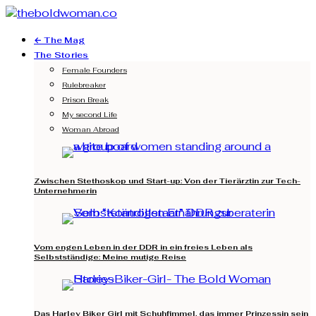
← The Mag
The Stories
Female Founders
Rulebreaker
Prison Break
My second Life
Woman Abroad
Zwischen Stethoskop und Start-up: Von der Tierärztin zur Tech-
Unternehmerin
Vom engen Leben in der DDR in ein freies Leben als
Selbstständige: Meine mutige Reise
Das Harley Biker Girl mit Schuhfimmel, das immer Prinzessin sein