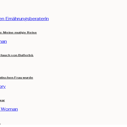
e: Meine mutige Reise
Hauch von Bullerbü.
entischen Frau wurde
war
.