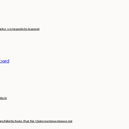
ärke verwandeln kannst
dich
 gefährlichste Rat für Unternehmerinnen ist