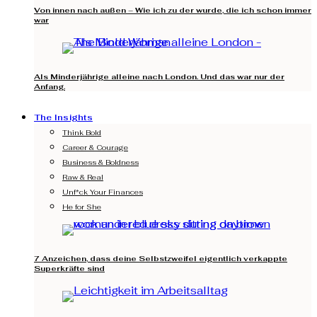
Von innen nach außen – Wie ich zu der wurde, die ich schon immer
war
Als Minderjährige alleine nach London. Und das war nur der
Anfang.
The Insights
Think Bold
Career & Courage
Business & Boldness
Raw & Real
Unf*ck Your Finances
He for She
7 Anzeichen, dass deine Selbstzweifel eigentlich verkappte
Superkräfte sind