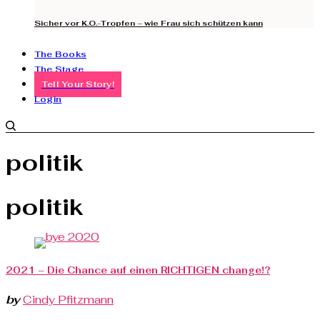
Sicher vor K.O.-Tropfen – wie Frau sich schützen kann
The Books
The Stage
Tell Your Story!
Login
politik
politik
2021 – Die Chance auf einen RICHTIGEN change!?
by
Cindy Pfitzmann