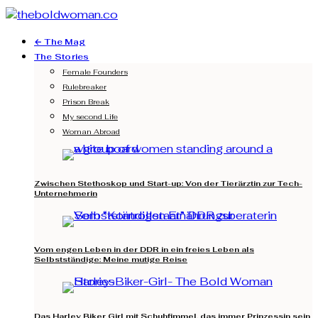
← The Mag
The Stories
Female Founders
Rulebreaker
Prison Break
My second Life
Woman Abroad
Zwischen Stethoskop und Start-up: Von der Tierärztin zur Tech-
Unternehmerin
Vom engen Leben in der DDR in ein freies Leben als
Selbstständige: Meine mutige Reise
Das Harley Biker Girl mit Schuhfimmel, das immer Prinzessin sein