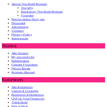
About The Bold Woman
Our why
Backstory The Bold Woman
Founder
Reiche deine Story ein
Pressekit
Advertising
Contact
Privacy Policy
Impressum
Stories
Alle Stories
My second Life
Rulebreaker
Female Founders
Prison Break
Woman Abroad
Kolumnen
Alle Kolumnen
Career & Courage
Business & Boldness
Unf*ck Your Finances
Think Bold
Raw & Real