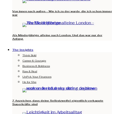
Von innen nach außen – Wie ich zu der wurde, die ich schon immer
war
Als Minderjährige alleine nach London. Und das war nur der
Anfang.
The Insights
Think Bold
Career & Courage
Business & Boldness
Raw & Real
Unf*ck Your Finances
He for She
7 Anzeichen, dass deine Selbstzweifel eigentlich verkappte
Superkräfte sind